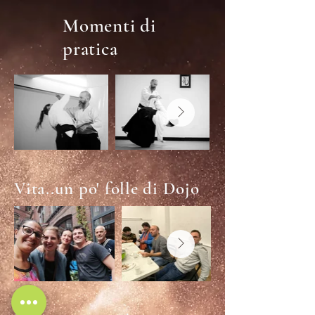
Momenti di
pratica
Vita..un po' folle di Dojo