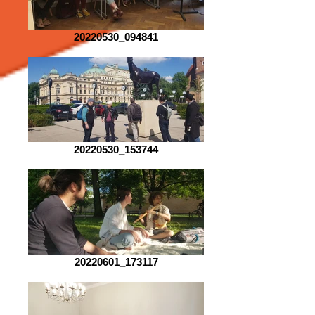
20220530_094841
20220530_153744
20220601_173117