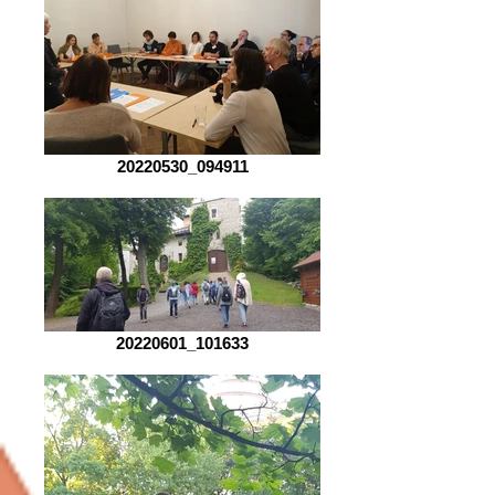
20220530_094911
20220601_101633